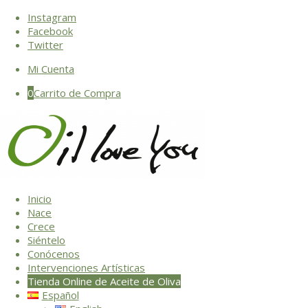
Instagram
Facebook
Twitter
Mi Cuenta
0
Carrito de Compra
Inicio
Nace
Crece
Siéntelo
Conócenos
Intervenciones Artísticas
Tienda Online de Aceite de Oliva
Español