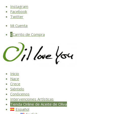
Instagram
Facebook
Twitter
Mi Cuenta
0
Carrito de Compra
Inicio
Nace
Crece
Siéntelo
Conócenos
Intervenciones Artísticas
Tienda Online de Aceite de Oliva
Español