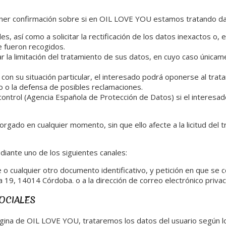
tener confirmación sobre si en OIL LOVE YOU estamos tratando da
, así como a solicitar la rectificación de los datos inexactos o, 
e fueron recogidos.
ar la limitación del tratamiento de sus datos, en cuyo caso única
con su situación particular, el interesado podrá oponerse al tra
io o la defensa de posibles reclamaciones.
ontrol (Agencia Española de Protección de Datos) si el interesad
orgado en cualquier momento, sin que ello afecte a la licitud del
iante uno de los siguientes canales:
te o cualquier otro documento identificativo, y petición en que 
ina 19, 14014 Córdoba. o a la dirección de correo electrónico priv
OCIALES
 página de OIL LOVE YOU, trataremos los datos del usuario según lo