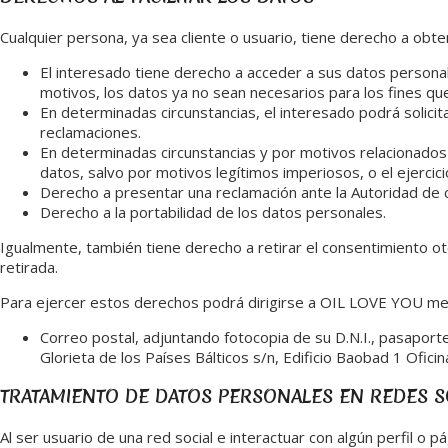
Cualquier persona, ya sea cliente o usuario, tiene derecho a ob
El interesado tiene derecho a acceder a sus datos personales
motivos, los datos ya no sean necesarios para los fines qu
En determinadas circunstancias, el interesado podrá solicit
reclamaciones.
En determinadas circunstancias y por motivos relacionados 
datos, salvo por motivos legítimos imperiosos, o el ejercic
Derecho a presentar una reclamación ante la Autoridad de c
Derecho a la portabilidad de los datos personales.
Igualmente, también tiene derecho a retirar el consentimiento ot
retirada.
Para ejercer estos derechos podrá dirigirse a OIL LOVE YOU med
Correo postal, adjuntando fotocopia de su D.N.I., pasapor
Glorieta de los Países Bálticos s/n, Edificio Baobad 1 Ofic
TRATAMIENTO DE DATOS PERSONALES EN REDES S
Al ser usuario de una red social e interactuar con algún perfil o