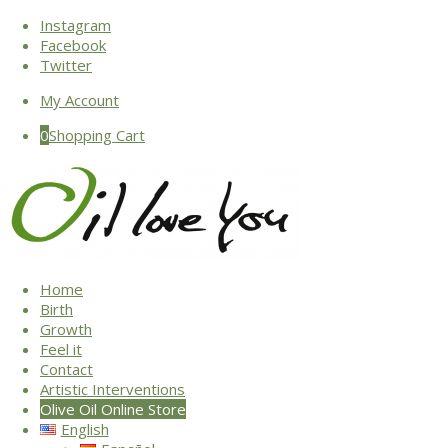
Instagram
Facebook
Twitter
My Account
0
Shopping Cart
Home
Birth
Growth
Feel it
Contact
Artistic Interventions
Olive Oil Online Store
English