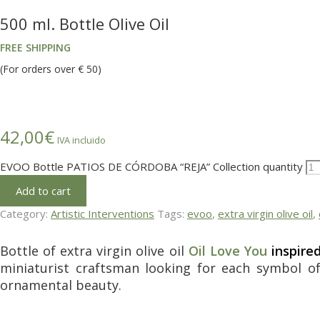
500 ml. Bottle Olive Oil
FREE SHIPPING
(For orders over € 50)
42,00
€
IVA incluido
EVOO Bottle PATIOS DE CÓRDOBA “REJA” Collection quantity
Add to cart
Category:
Artistic Interventions
Tags:
evoo
,
extra virgin olive oil
,
Bottle of extra virgin olive oil
Oil Love You
inspire
miniaturist craftsman looking for each symbol of 
ornamental beauty.