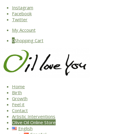
Instagram
Facebook
Twitter
My Account
0
Shopping Cart
Home
Birth
Growth
Feel it
Contact
Artistic Interventions
Olive Oil Online Store
English